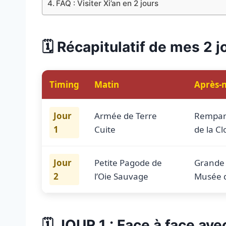
FAQ : Visiter Xi’an en 2 jours
🗓️ Récapitulatif de mes 2 j
Timing
Matin
Après-
Jour
Armée de Terre
Rempar
1
Cuite
de la C
Jour
Petite Pagode de
Grande
2
l’Oie Sauvage
Musée d
🗓️ JOUR 1 : Face à face ave