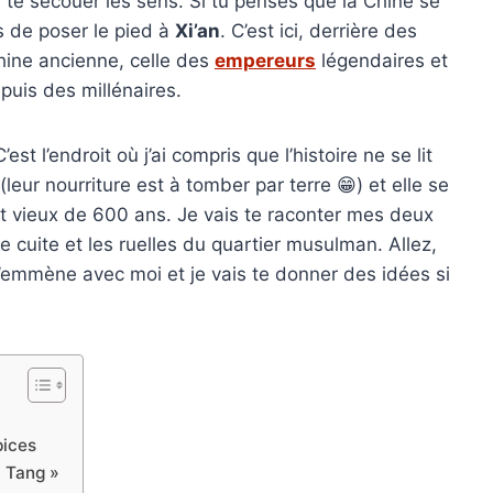
 te secouer les sens. Si tu penses que la Chine se
s de poser le pied à
Xi’an
. C’est ici, derrière des
Chine ancienne, celle des
empereurs
légendaires et
epuis des millénaires.
est l’endroit où j’ai compris que l’histoire ne se lit
leur nourriture est à tomber par terre 😁) et elle se
 vieux de 600 ans. Je vais te raconter mes deux
re cuite et les ruelles du quartier musulman. Allez,
t’emmène avec moi et je vais te donner des idées si
pices
« Tang »