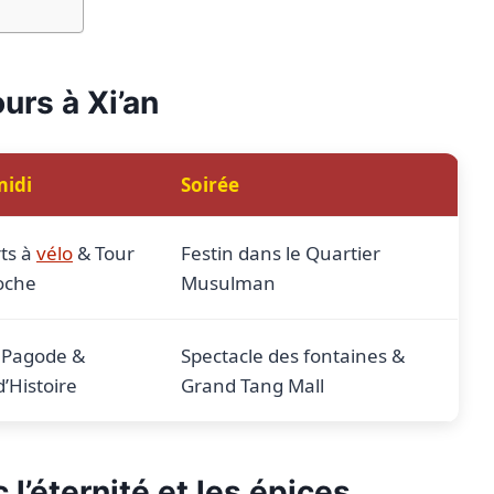
ours à Xi’an
midi
Soirée
ts à
vélo
& Tour
Festin dans le Quartier
loche
Musulman
 Pagode &
Spectacle des fontaines &
’Histoire
Grand Tang Mall
c l’éternité et les épices