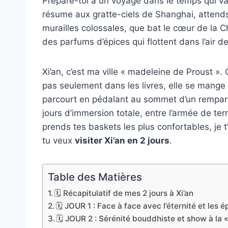
Prépare-toi à un voyage dans le temps qui va
résume aux gratte-ciels de Shanghai, attend
murailles colossales, que bat le cœur de la 
des parfums d’épices qui flottent dans l’air d
Xi’an, c’est ma ville « madeleine de Proust ». C’
pas seulement dans les livres, elle se mange (
parcourt en pédalant au sommet d’un rempart
jours d’immersion totale, entre l’armée de ter
prends tes baskets les plus confortables, je 
tu veux
visiter Xi’an en 2 jours
.
Table des Matières
🗓️ Récapitulatif de mes 2 jours à Xi’an
🗓️ JOUR 1 : Face à face avec l’éternité et les é
🗓️ JOUR 2 : Sérénité bouddhiste et show à la 