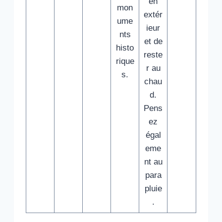
en
mon
extér
ume
ieur
nts
et de
histo
reste
rique
r au
s.
chau
d.
Pens
ez
égal
eme
nt au
para
pluie
.