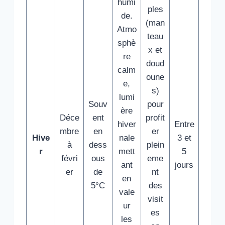
humi
ples
de.
(man
Atmo
teau
sphè
x et
re
doud
calm
oune
e,
s)
lumi
Souv
pour
ère
Déce
ent
profit
hiver
Entre
mbre
en
er
Hive
nale
3 et
à
dess
plein
r
mett
5
févri
ous
eme
ant
jours
er
de
nt
en
5°C
des
vale
visit
ur
es
les