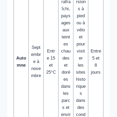
rafra
rsion
îchi,
s à
pays
pied
ages
ou à
aux
vélo
teint
et
es
pour
Sept
Entr
chau
visit
Entre
embr
Auto
e 15
des
er
5 et
e à
mne
et
et
les
8
nove
25°C
doré
sites
jours
mbre
es
histo
dans
rique
les
s
parc
dans
s et
des
envir
cond