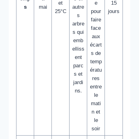
et
e
15
s
mai
autre
25°C
pour
jours
s
faire
arbre
face
s qui
aux
emb
écart
elliss
s de
ent
temp
parc
ératu
s et
res
jardi
entre
ns.
le
mati
n et
le
soir