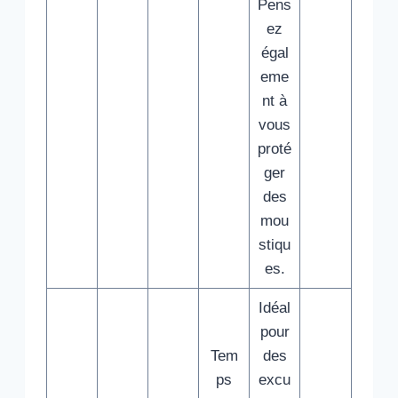
Pens
ez
égal
eme
nt à
vous
proté
ger
des
mou
stiqu
es.
Idéal
pour
Tem
des
ps
excu