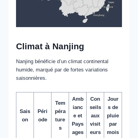
Climat à Nanjing
Nanjing bénéficie d’un climat continental
humide, marqué par de fortes variations
saisonnières.
Amb
Con
Jour
Tem
ianc
seils
s de
Sais
Péri
péra
e et
aux
pluie
on
ode
ture
Pays
visit
par
s
ages
eurs
mois