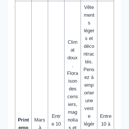
Vête
ment
s
léger
s et
Clim
déco
at
ntrac
doux
tés.
.
Pens
Flora
ez à
ison
emp
des
orter
ceris
une
iers,
vest
mag
Entr
e
Entre
Print
Mars
nolia
e 10
légèr
10 à
emp
à
s et