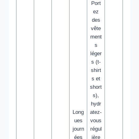
Port
ez
des
vête
ment
s
léger
s (t-
shirt
s et
short
s),
hydr
Long
atez-
ues
vous
journ
régul
ées
ière