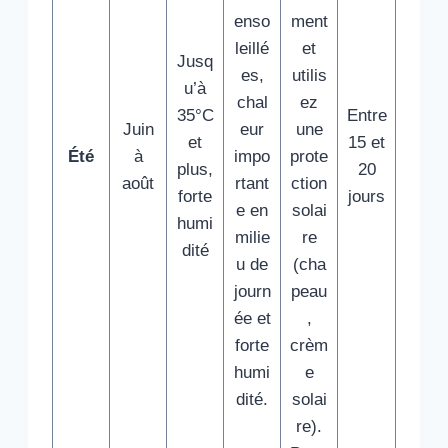
enso
ment
leillé
et
Jusq
es,
utilis
u’à
chal
ez
35°C
Entre
Juin
eur
une
et
15 et
Été
à
impo
prote
plus,
20
août
rtant
ction
forte
jours
e en
solai
humi
milie
re
dité
u de
(cha
journ
peau
ée et
,
forte
crèm
humi
e
dité.
solai
re).