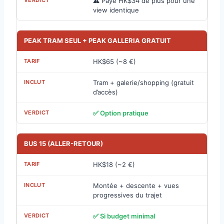
⚠️ Paye HK$34 de plus pour une
view identique
PEAK TRAM SEUL + PEAK GALLERIA GRATUIT
HK$65 (~8 €)
Tram + galerie/shopping (gratuit
d’accès)
✅ Option pratique
BUS 15 (ALLER-RETOUR)
HK$18 (~2 €)
Montée + descente + vues
progressives du trajet
✅ Si budget minimal