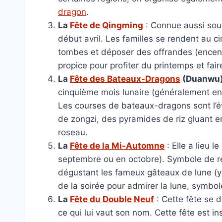
dragon
.
La
Fête de Qingming
: Connue aussi sous
début avril. Les familles se rendent au c
tombes et déposer des offrandes (encens,
propice pour profiter du printemps et faire
La
Fête des Bateaux-Dragons
(Duanwu
cinquième mois lunaire (généralement en
Les courses de bateaux-dragons sont l
de zongzi, des pyramides de riz gluant 
roseau.
La
Fête de la Mi-Automne
: Elle a lieu 
septembre ou en octobre). Symbole de réu
dégustant les fameux gâteaux de lune (yu
de la soirée pour admirer la lune, symbol
La
Fête du Double Neuf
: Cette fête se 
ce qui lui vaut son nom. Cette fête est ins