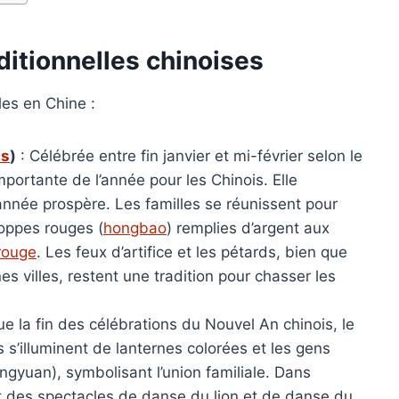
ditionnelles chinoises
lles en Chine :
is
)
: Célébrée entre fin janvier et mi-février selon le
importante de l’année pour les Chinois. Elle
année prospère. Les familles se réunissent pour
loppes rouges (
hongbao
) remplies d’argent aux
rouge
. Les feux d’artifice et les pétards, bien que
s villes, restent une tradition pour chasser les
e la fin des célébrations du Nouvel An chinois, le
s s’illuminent de lanternes colorées et les gens
ngyuan), symbolisant l’union familiale. Dans
t des spectacles de danse du lion et de danse du