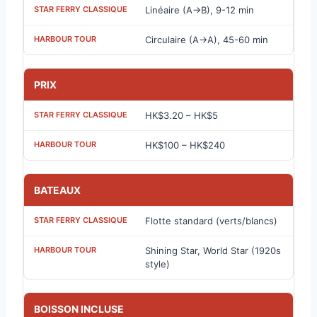
Linéaire (A→B), 9-12 min
Circulaire (A→A), 45-60 min
PRIX
HK$3.20 – HK$5
HK$100 – HK$240
BATEAUX
Flotte standard (verts/blancs)
Shining Star, World Star (1920s
style)
BOISSON INCLUSE