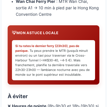
Wan Chai Ferry Pier
: MTR Wan Chai,
sortie A1 → 10 min à pied par le Hong Kong
Convention Centre
MON ASTUCE LOCALE
Si tu rates le dernier ferry (23h30), pas de
panique.
Tu peux prendre le MTR (jusqu’à minuit
environ) ou un taxi pour traverser via le Cross-
Harbour Tunnel (~HK$30-40, ~4-5 €). Mais
franchement, planifie ta dernière traversée vers
22h30-23h00 — l’ambiance nocturne avec peu de
monde sur le pont supérieur est inoubliable.
À éviter
❌
Heures de pointe
(8h-9h30 et 18h-19h30) si